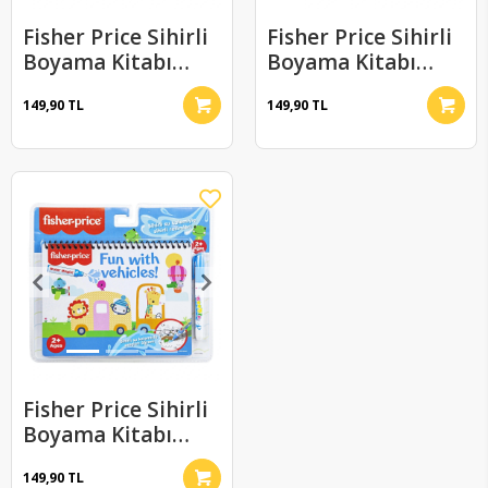
Fisher Price Sihirli
Fisher Price Sihirli
Boyama Kitabı
Boyama Kitabı
Magic Water
Magic Water
149,90 TL
149,90 TL
Painting Özel Sulu
Painting Özel Sulu
Kalem ile
Kalem ile Sayılar
Hayvanlar
Fisher Price Sihirli
Boyama Kitabı
Magic Water
149,90 TL
Painting Özel Sulu