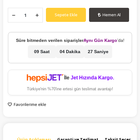
Sepete Ekle
Hemen Al
Süre bitmeden verilen siparişler
Aynı Gün Kargo
’da!
09 Saat
04 Dakika
27 Saniye
İle
Jet Hızında Kargo.
Türkiye'nin %70'ine ertesi gün teslimat avantajı!
Favorilerime ekle
Ürün Açıklaması
Garanti ve Teslimat
Taksit Seçenekle