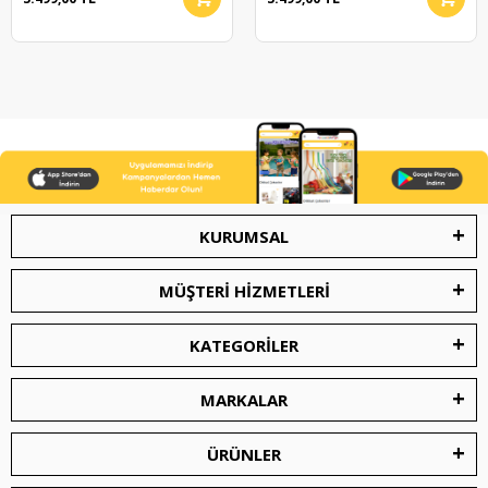
Tekerlekli Çocuk
Tekerlekli Çocuk
Scooter Yeşil Siyah
Scooter Sarı
KURUMSAL
MÜŞTERİ HİZMETLERİ
KATEGORİLER
MARKALAR
ÜRÜNLER