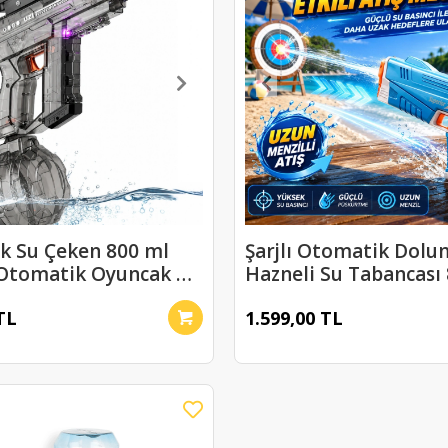
k Su Çeken 800 ml
Şarjlı Otomatik Dolu
 Otomatik Oyuncak Su
Hazneli Su Tabancası
sı
Menzil Seri Atış
TL
1.599,00 TL