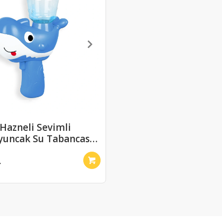
 Hazneli Sevimli
yuncak Su Tabancası
L