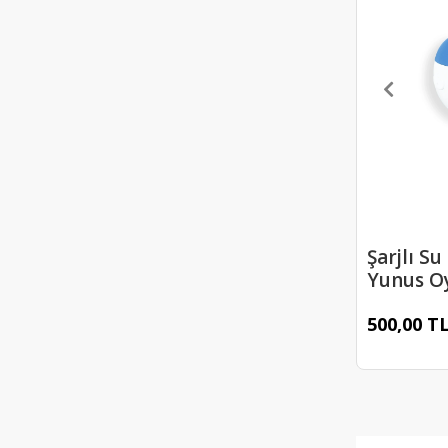
Şarjlı Su
Yunus O
MAvi
500,00 T