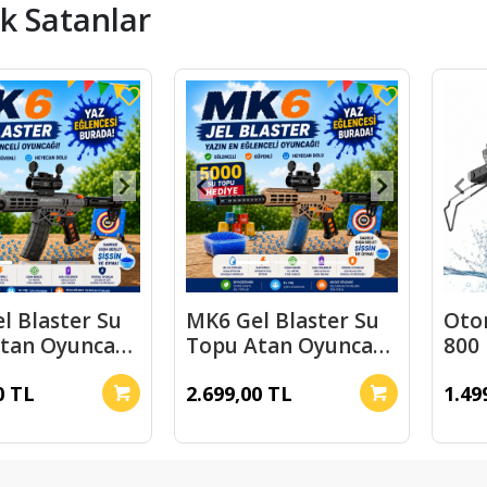
k Satanlar
l Blaster Su
MK6 Gel Blaster Su
Oto
tan Oyuncak
Topu Atan Oyuncak
800 
ri
Şarjlı Bej
Oto
0 TL
2.699,00 TL
1.49
Su 