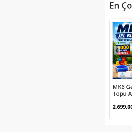
En Ço
MK6 Ge
Topu A
Şarjlı G
2.699,0