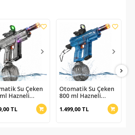
matik Su Çeken
Otomatik Su Çeken
Ş
ml Hazneli
800 ml Hazneli
D
matik Oyuncak
Otomatik Oyuncak
T
9,00 TL
1.499,00 TL
1
Tabancası
Su Tabancası
M