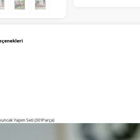
eçenekleri
Oyuncak Yapım Seti (301Parça)