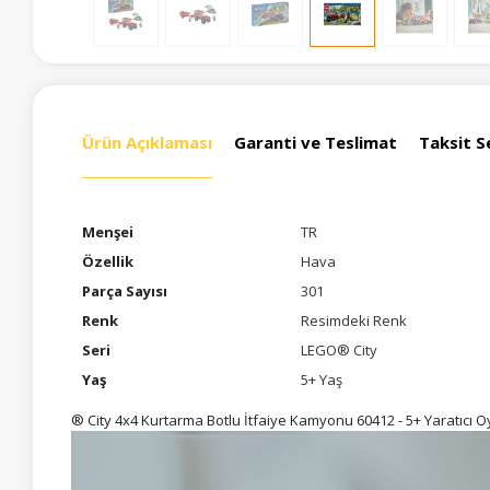
Ürün Açıklaması
Garanti ve Teslimat
Taksit S
Menşei
TR
Özellik
Hava
Parça Sayısı
301
Renk
Resimdeki Renk
Seri
LEGO® City
Yaş
5+ Yaş
® City 4x4 Kurtarma Botlu İtfaiye Kamyonu 60412 - 5+ Yaratıcı 